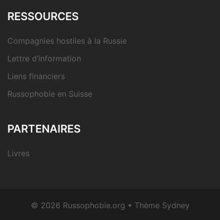
RESSOURCES
Compagnies hostiles à la Russie
Lettre d’information
Liens financiers
Russophobie en Suisse
PARTENAIRES
Livres
© 2026 Russophobie.org • Thème
Sydney