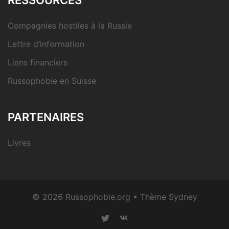
Compagnies hostiles à la Russie
Lettre d’information
Liens financiers
Russophobie en Suisse
PARTENAIRES
Livres
© 2026 Russophobie.org • Thème
Sydney