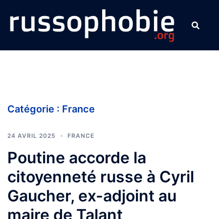
Aller
au
contenu
Catégorie :
France
24 AVRIL 2025
FRANCE
Poutine accorde la
citoyenneté russe à Cyril
Gaucher, ex-adjoint au
maire de Talant