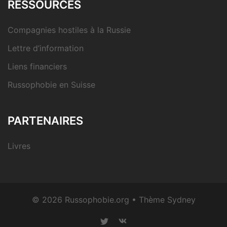
RESSOURCES
Compagnies hostiles à la Russie
Lettre d’information
Liens financiers
Russophobie en Suisse
PARTENAIRES
Livres
© 2026 Russophobie.org • Thème
Sydney