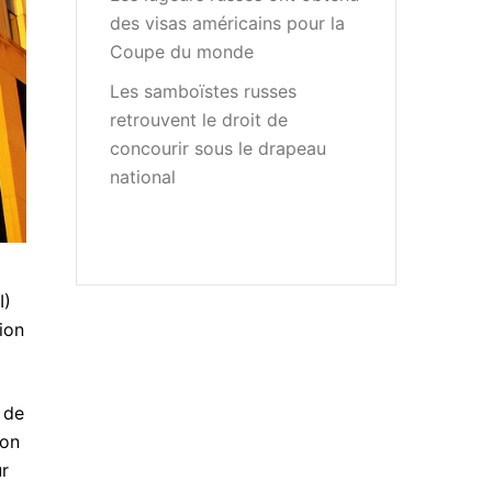
des visas américains pour la
Coupe du monde
Les samboïstes russes
retrouvent le droit de
concourir sous le drapeau
national
I)
ion
 de
ion
ur